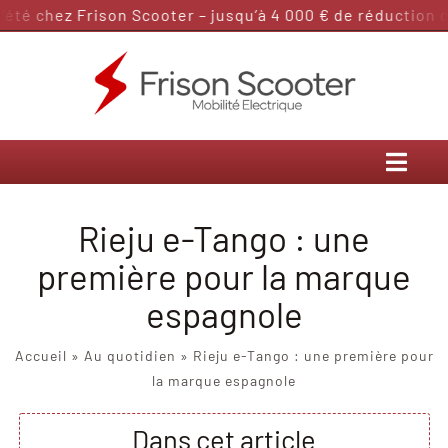
Passer
é chez Frison Scooter – jusqu’à 4 000 € de réduction dans
au
contenu
Rieju e-Tango : une
première pour la marque
espagnole
Accueil
»
Au quotidien
»
Rieju e-Tango : une première pour
la marque espagnole
Dans cet article