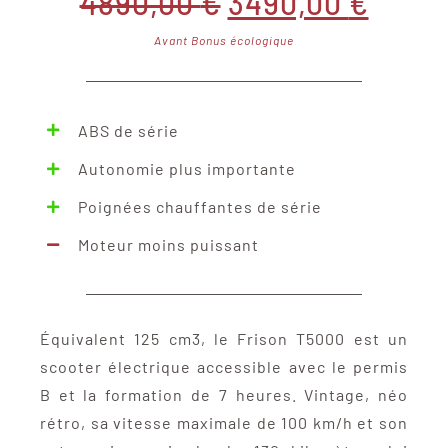
Le
Le
4890,00
€
3490,00
€
Avant Bonus écologique
prix
prix
initial
actue
ABS de série
était :
est :
Autonomie plus importante
Poignées chauffantes de série
4890,00 €.
3490,
Moteur moins puissant
Équivalent 125 cm3, le Frison T5000 est un
scooter électrique accessible avec le permis
B et la formation de 7 heures. Vintage, néo
rétro, sa vitesse maximale de 100 km/h et son