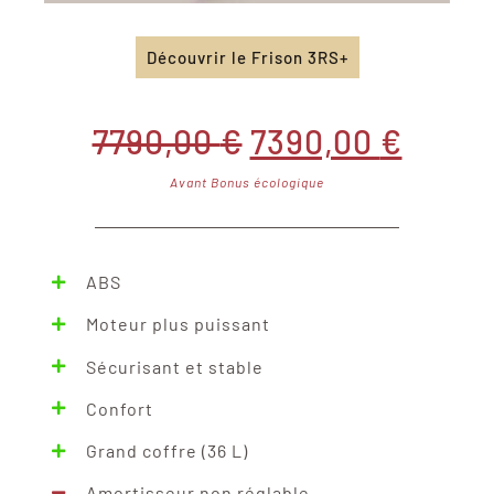
Découvrir le Frison 3RS+
Le
Le
7790,00
€
7390,00
€
Avant Bonus écologique
prix
prix
initial
actue
ABS
était :
est :
Moteur plus puissant
Sécurisant et stable
7790,00 €.
7390,
Confort
Grand coffre (36 L)
Amortisseur non réglable