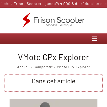
Passer
ez Frison Scooter – jusqu’à 4 000 € de réduction dans la 
au
contenu
VMoto CPx Explorer
Accueil
»
Comparatif
»
VMoto CPx Explorer
Dans cet article