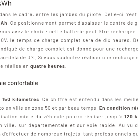
 kWh
dans le cadre, entre les jambes du pilote. Celle-ci n’es
2Ah
. Ce positionnement permet d’abaisser le centre de 
 vous avez le choix : cette batterie peut être rechargé
20V, le temps de charge complet sera de dix heures. D
i indiqué de charge complet est donné pour une recharge 
e au-delà de 0%. Si vous souhaitez réaliser une recharge 
re réalisé en
quatre heures
.
ie confortable
e
150 kilomètres
. Ce chiffre est entendu dans les meill
oto en ville en zone 50 et par beau temps.
En condition ré
ilisation mixte du véhicule pourra réaliser jusqu’à
120 k
ville, sur départementale et sur voie rapide. Au vu d
 d’effectuer de nombreux trajets, tant professionnels 