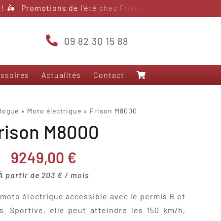
 Promotions de l’été chez Frison Scooter – jusqu’à 4 000
09 82 30 15 88
ssoires
Actualités
Contact
Nos modèles 125
logue
»
Moto électrique
»
Frison M8000
rison M8000
Frison T5000
Frison 3RS+
Frison T10
9249,00
€
Frison Pro Cargo
À partir de 203 € / mois
Felo FW-06
Yadea Fierider
moto électrique accessible avec le permis B et
Yadea Voltguard
s. Sportive, elle peut atteindre les 150 km/h,
Sarkcyber HC200