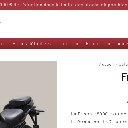
 € de réduction dans la limite des stocks disponibles !

ure
Pièces détachées
Location
Réparation
Acce
Nos modèles 50 et sans permis
Accueil
»
Cata
F
Frison T3000
Frison 3R
Frison Cargo
Felo M1
Yadea Ezeego
Yadea S-Like
La Frison M8000 est une 
Yadea C-Umi
la formation de 7 heure