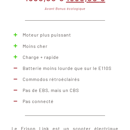
Avant Bonus écologique
prix
prix
initial
actue
Moteur plus puissant
était :
est :
Moins cher
Charge + rapide
1990,00 €.
1690,0
Batterie moins lourde que sur le E110S
Commodos rétroéclairés
Pas de EBS, mais un CBS
Pas connecté
Le Frison Link est un scooter électrique