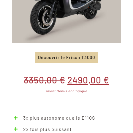
Découvrir le Frison T3000
Le
Le
3350,00
€
2490,00
€
Avant Bonus écologique
prix
prix
initial
actue
3x plus autonome que le E110S
était :
est :
2x fois plus puissant