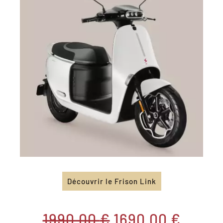
Découvrir le Frison Link
Le
Le
1990,00
€
1690,00
€