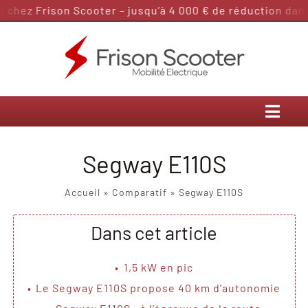
Passer
z Frison Scooter – jusqu’à 4 000 € de réduction dans la 
au
contenu
Segway E110S
Accueil
»
Comparatif
»
Segway E110S
Dans cet article
1,5 kW en pic
Le Segway E110S propose 40 km d’autonomie