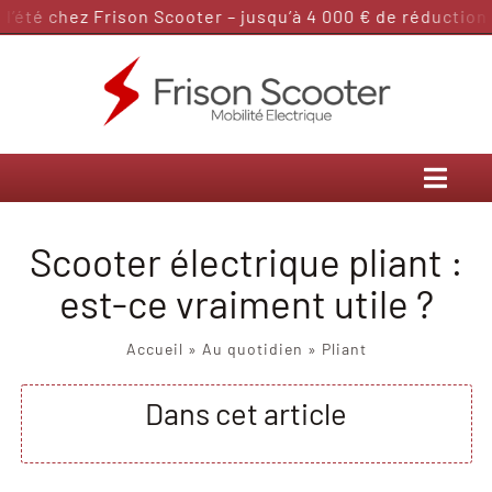
Passer
té chez Frison Scooter – jusqu’à 4 000 € de réduction da
au
contenu
Scooter électrique pliant :
est-ce vraiment utile ?
Accueil
»
Au quotidien
»
Pliant
Dans cet article