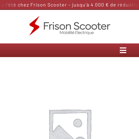
Passer
l’été chez Frison Scooter – jusqu’à 4 000 € de réduction
au
contenu