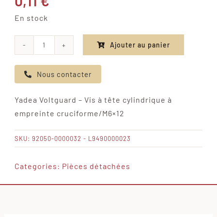
0,11
€
En stock
Ajouter au panier
quantité
de
Nous contacter
Yadea
Voltguard
Yadea Voltguard – Vis à tête cylindrique à
-
empreinte cruciforme/M6×12
Vis
à
SKU:
92050-0000032 - L9490000023
tête
cylindrique
Categories:
Pièces détachées
à
empreinte
cruciforme/M6×12