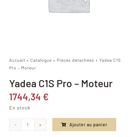
Accueil
»
Catalogue
»
Pièces détachées
»
Yadea C1S
Pro – Moteur
Yadea C1S Pro – Moteur
1744,34
€
En stock
Ajouter au panier
quantité
de