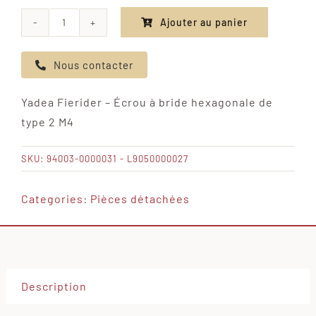
Ajouter au panier
quantité
de
Nous contacter
Yadea
Fierider
Yadea Fierider – Écrou à bride hexagonale de
-
type 2 M4
Écrou
à
SKU:
94003-0000031 - L9050000027
bride
hexagonale
Categories:
Pièces détachées
de
type
2
M4
Description