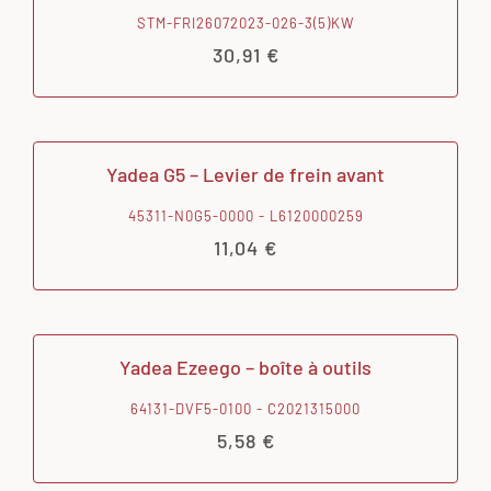
STM-FRI26072023-026-3(5)KW
30,91
€
Yadea G5 – Levier de frein avant
45311-N0G5-0000 - L6120000259
11,04
€
Yadea Ezeego – boîte à outils
64131-DVF5-0100 - C2021315000
5,58
€