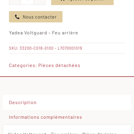
quantité
de
Nous contacter
Yadea
Voltguard
Yadea Voltguard – Feu arrière
-
Feu
SKU:
33200-C018-0100 - L7070001019
arrière
Categories:
Pièces détachées
Description
Informations complémentaires