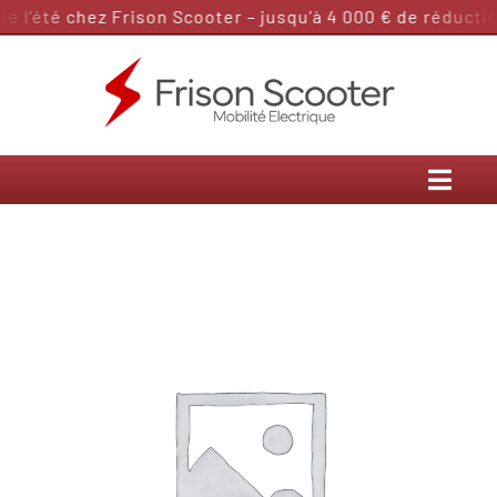
Passer
 l’été chez Frison Scooter – jusqu’à 4 000 € de réduction
au
contenu