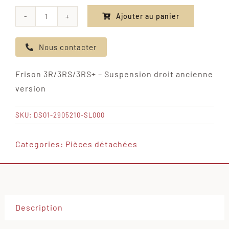
Ajouter au panier
quantité
de
Nous contacter
Frison
3R/3RS/3RS+
Frison 3R/3RS/3RS+ – Suspension droit ancienne
-
version
Suspension
droit
SKU:
DS01-2905210-SL000
ancienne
version
Categories:
Pièces détachées
Description