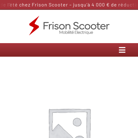
Passer
 l’été chez Frison Scooter – jusqu’à 4 000 € de réduction
au
contenu