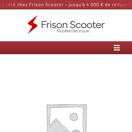
Passer
l’été chez Frison Scooter – jusqu’à 4 000 € de réduction
au
contenu