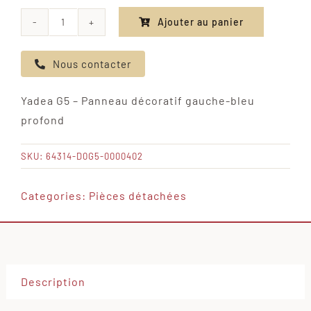
Ajouter au panier
quantité
de
Nous contacter
Yadea
G5
Yadea G5 – Panneau décoratif gauche-bleu
-
profond
Panneau
décoratif
SKU:
64314-D0G5-0000402
gauche-
bleu
Categories:
Pièces détachées
profond
Description