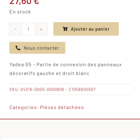
27,60
€
En stock
Ajouter au panier
quantité
de
Nous contacter
Yadea
G5
Yadea G5 – Partie de connexion des panneaux
-
décoratifs gauche et droit blanc
Partie
de
SKU:
64316-D0G5-0000806 - C1058600007
connexion
des
Categories:
Pièces détachées
panneaux
décoratifs
gauche
et