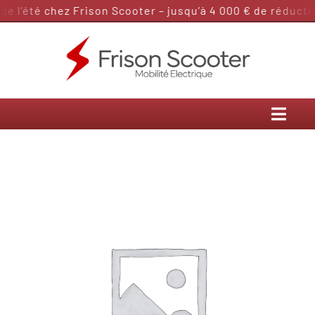
Passer
 l’été chez Frison Scooter – jusqu’à 4 000 € de réductio
au
contenu