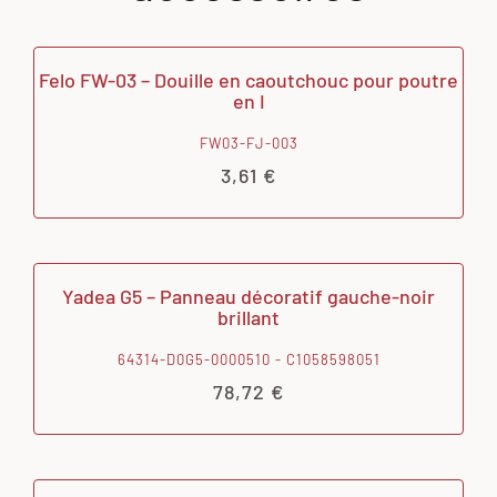
Felo FW-03 – Douille en caoutchouc pour poutre
en I
FW03-FJ-003
3,61
€
Yadea G5 – Panneau décoratif gauche-noir
brillant
64314-D0G5-0000510 - C1058598051
78,72
€