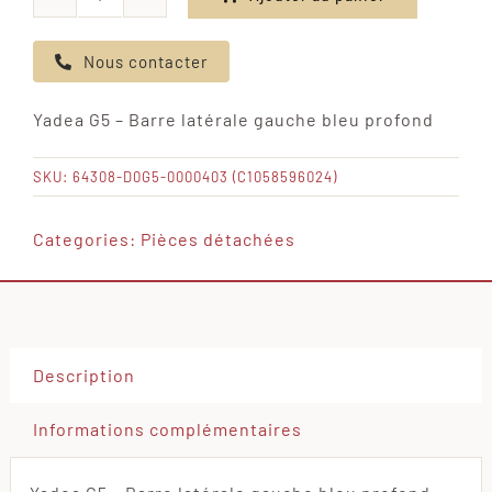
quantité
de
Nous contacter
Yadea
G5
Yadea G5 – Barre latérale gauche bleu profond
-
Barre
SKU:
64308-D0G5-0000403 (C1058596024)
latérale
gauche
Categories:
Pièces détachées
bleu
profond
Description
Informations complémentaires