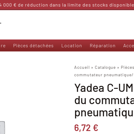
000 € de réduction dans la limite des stocks disponibles
ure
Pièces détachées
Location
Réparation
Acce
Nos modèles 50 et sans permis
Accueil
»
Catalogue
»
Pièce
commutateur pneumatique/
Frison T3000
Yadea C-UMI
Frison 3R
Frison Cargo
du commuta
Felo M1
Yadea Ezeego
pneumatiqu
Yadea S-Like
Yadea C-Umi
6,72
€