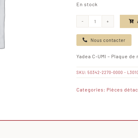
En stock
quantité
de
Nous contacter
Yadea
C-
Yadea C-UMI – Plaque d
UMI
-
SKU:
50342-2270-0000 - L301
Plaque
de
Categories:
Pièces déta
montage
du
commutateur
pneumatique/Q19