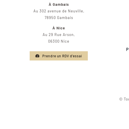
À Gambais
Au 302 avenue de Neuville,
78950 Gambais
À Nice
Au 29 Rue Arson,
06300 Nice
P
Prendre un RDV d'essai
© Tou