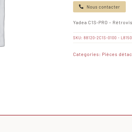
de
Nous contacter
Yadea
C1S-
Yadea C1S-PRO – Rétrovis
PRO
-
SKU:
88120-2C1S-0100 - L815
Rétroviseur
droit
Categories:
Pièces déta