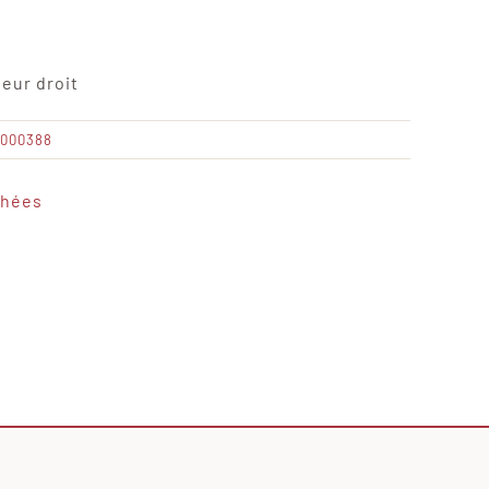
eur droit
0000388
chées