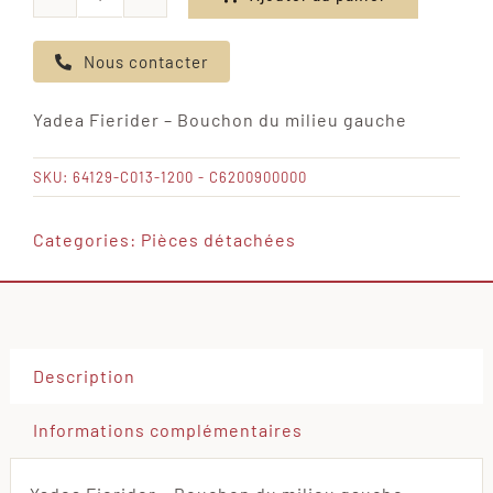
quantité
de
Nous contacter
Yadea
Fierider
Yadea Fierider – Bouchon du milieu gauche
-
Bouchon
SKU:
64129-C013-1200 - C6200900000
du
milieu
Categories:
Pièces détachées
gauche
Description
Informations complémentaires