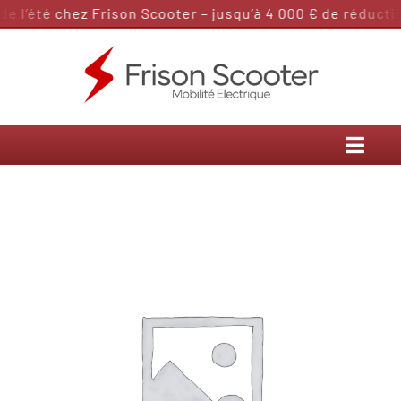
Passer
 l’été chez Frison Scooter – jusqu’à 4 000 € de réduction
au
contenu