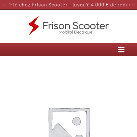
Passer
 l’été chez Frison Scooter – jusqu’à 4 000 € de réduction
au
contenu