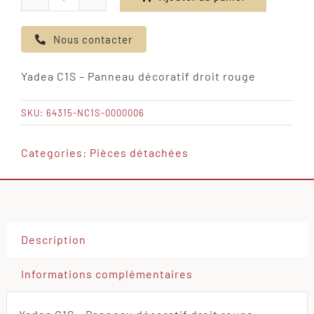
quantité
de
Nous contacter
Yadea
C1S
Yadea C1S – Panneau décoratif droit rouge
-
Panneau
SKU:
64315-NC1S-0000006
décoratif
droit
Categories:
Pièces détachées
rouge
Description
Informations complémentaires