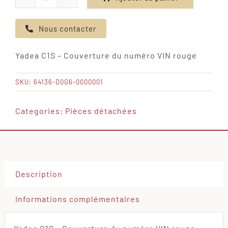
quantité
de
Nous contacter
Yadea
C1S
Yadea C1S – Couverture du numéro VIN rouge
-
Couverture
SKU:
64136-D0G6-0000001
du
numéro
Categories:
Pièces détachées
VIN
rouge
Description
Informations complémentaires