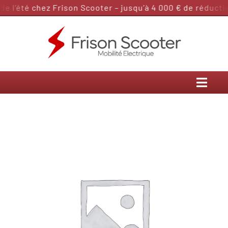
Passer
 l’été chez Frison Scooter – jusqu’à 4 000 € de réduction
au
contenu