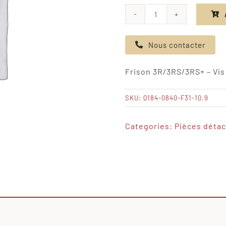
quantité
de
Nous contacter
Frison
3R/3RS/3RS+
Frison 3R/3RS/3RS+ – Vis
-
Vis
SKU:
Q184-0840-F31-10.9
du
haut
Categories:
Pièces déta
de
suspension
arrière