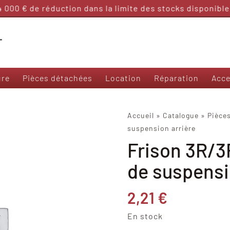
000 € de réduction dans la limite des stocks disponibles
ure
Pièces détachées
Location
Réparation
Acce
Nos modèles 50 et sans permis
Accueil
»
Catalogue
»
Pièce
suspension arrière
Frison T3000
Frison 3R/3
Frison 3R
Frison Cargo
de suspensi
Felo M1
Yadea Ezeego
2,21
€
Yadea S-Like
Yadea C-Umi
En stock