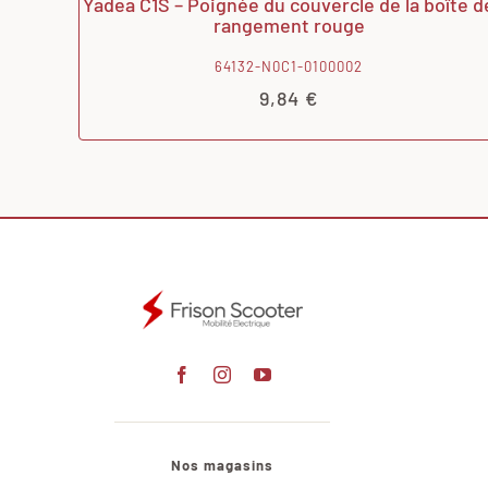
Yadea C1S – Poignée du couvercle de la boîte d
rangement rouge
64132-N0C1-0100002
9,84
€
Nos magasins