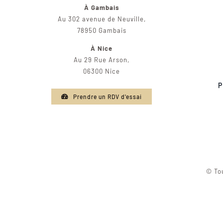
À Gambais
Au 302 avenue de Neuville,
78950 Gambais
À Nice
Au 29 Rue Arson,
06300 Nice
P
Prendre un RDV d'essai
© Tou