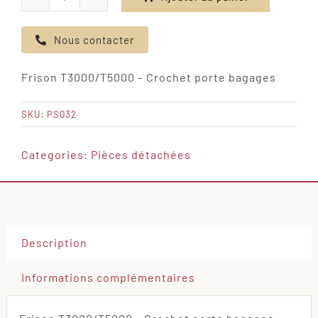
quantité
de
Nous contacter
Frison
T3000/T5000
Frison T3000/T5000 – Crochet porte bagages
-
Crochet
SKU:
PS032
porte
bagages
Categories:
Pièces détachées
Description
Informations complémentaires