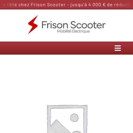
Passer
 l’été chez Frison Scooter – jusqu’à 4 000 € de réduction
au
contenu