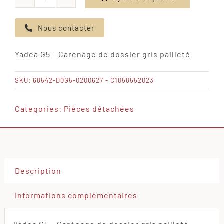
quantité
de
Nous contacter
Yadea
G5
Yadea G5 – Carénage de dossier gris pailleté
-
Carénage
SKU:
68542-D0G5-0200627 - C1058552023
de
dossier
Categories:
Pièces détachées
gris
pailleté
Description
Informations complémentaires