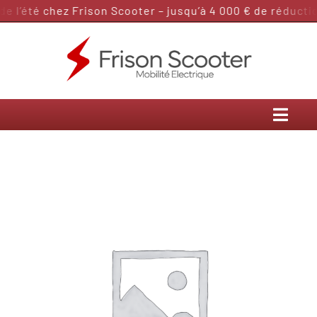
Passer
 l’été chez Frison Scooter – jusqu’à 4 000 € de réduction
au
contenu