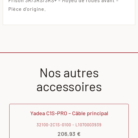
Frison 3R/3RS/3RS+ – Moyeu de roues avant –
Pièce d’origine.
Nos autres
accessoires
Yadea C1S-PRO – Câble principal
32100-2C1S-0100 - L1070003939
206,93
€