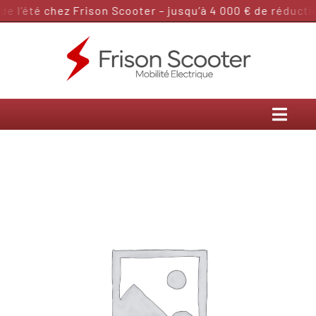
Passer
 l’été chez Frison Scooter – jusqu’à 4 000 € de réduction
au
contenu