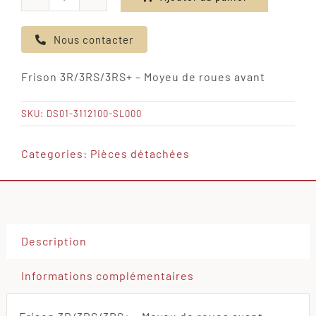
quantité
de
Nous contacter
Frison
3R/3RS/3RS+
Frison 3R/3RS/3RS+ – Moyeu de roues avant
-
Moyeu
SKU:
DS01-3112100-SL000
de
roues
Categories:
Pièces détachées
avant
Description
Informations complémentaires