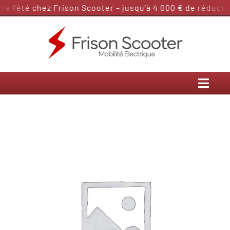
Passer
 l’été chez Frison Scooter – jusqu’à 4 000 € de réduction
au
contenu