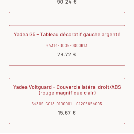
90,24
€
Yadea G5 – Tableau décoratif gauche argenté
64314-D0G5-0000613
78,72
€
Yadea Voltguard – Couvercle latéral droit/ABS
(rouge magnifique clair)
64309-C018-0100001 - C1205854005
15,67
€