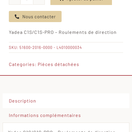
quantité
de
Nous contacter
Yadea
C1S/C1S-
Yadea C1S/C1S-PRO – Roulements de direction
PRO
-
SKU:
51600-2016-0000 - L4010000034
Roulements
de
Categories:
Pièces détachées
direction
Description
Informations complémentaires