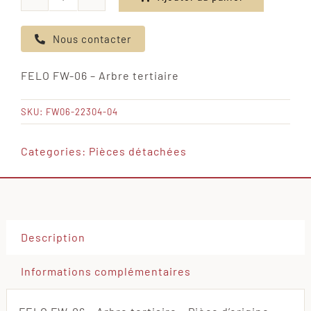
quantité
de
Nous contacter
FELO
FW-
FELO FW-06 – Arbre tertiaire
06
-
SKU:
FW06-22304-04
Arbre
tertiaire
Categories:
Pièces détachées
Description
Informations complémentaires