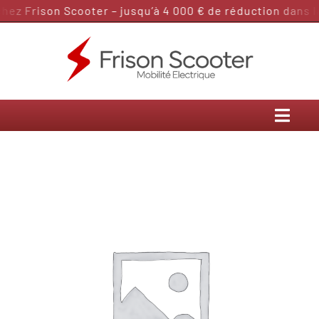
Passer
ez Frison Scooter – jusqu’à 4 000 € de réduction dans la
au
contenu