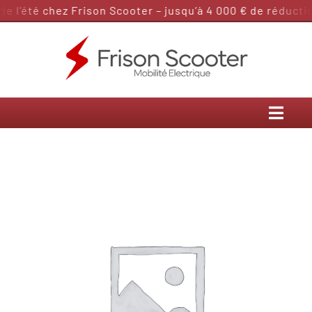
Passer
 l’été chez Frison Scooter – jusqu’à 4 000 € de réduction
au
contenu