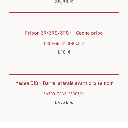
35,33
€
Frison 3R/3RS/3RS+ – Cache prise
DS01-5500139-BK300
1,10
€
Yadea C1S – Barre latérale avant droite noir
64309-D0G6-0300502
64,26
€