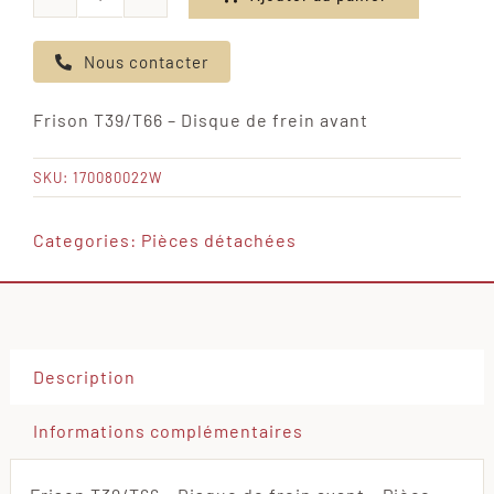
quantité
de
Nous contacter
Frison
T39/T66
Frison T39/T66 – Disque de frein avant
-
Disque
SKU:
170080022W
de
frein
Categories:
Pièces détachées
avant
Description
Informations complémentaires