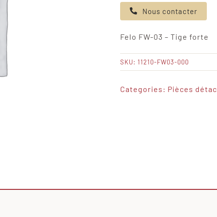
de
Nous contacter
Felo
FW-
Felo FW-03 – Tige forte
03
-
SKU:
11210-FW03-000
Tige
forte
Categories:
Pièces déta