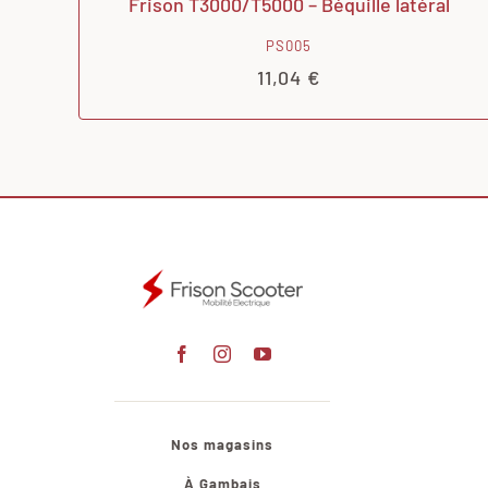
Frison T3000/T5000 – Béquille latéral
PS005
11,04
€
Nos magasins
À Gambais