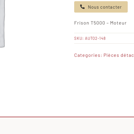
de
Nous contacter
Frison
T5000
Frison T5000 – Moteur
-
Moteur
SKU:
AUTO2-148
Categories:
Pièces déta