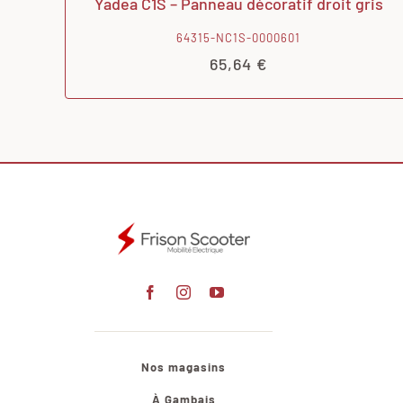
Yadea C1S – Panneau décoratif droit gris
64315-NC1S-0000601
65,64
€
Nos magasins
À Gambais