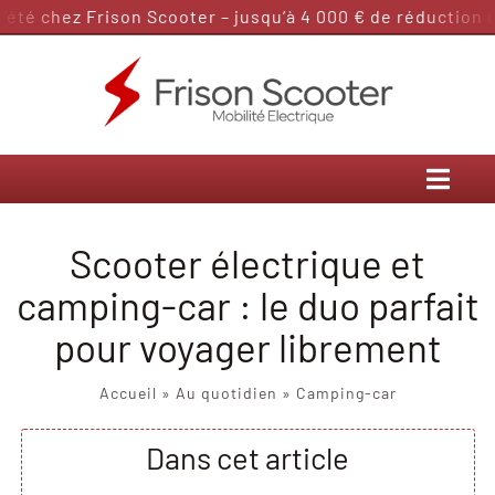
Passer
é chez Frison Scooter – jusqu’à 4 000 € de réduction dans
au
contenu
Scooter électrique et
camping-car : le duo parfait
pour voyager librement
Accueil
»
Au quotidien
»
Camping-car
Dans cet article