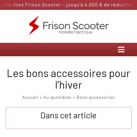
Passer
té chez Frison Scooter – jusqu’à 4 000 € de réduction da
au
contenu
Les bons accessoires pour
l’hiver
Accueil
»
Au quotidien
»
Bons accessoires
Dans cet article