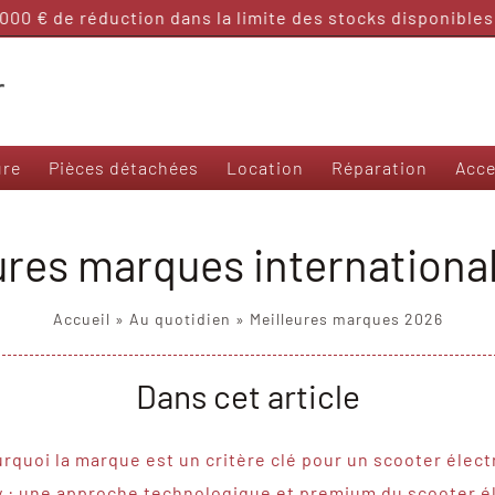
€ de réduction dans la limite des stocks disponibles !
🛵
ure
Pièces détachées
Location
Réparation
Acce
Nos modèles 50 et sans permis
ures marques internationa
Frison T3000
Frison 3R
Accueil
»
Au quotidien
»
Meilleures marques 2026
Frison Cargo
Felo M1
Dans cet article
Yadea Ezeego
Yadea S-Like
Yadea C-Umi
rquoi la marque est un critère clé pour un scooter élect
 : une approche technologique et premium du scooter é