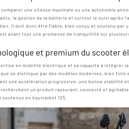
s à comparer une vitesse maximale ou une autonomie ann
ants, la gestion de la batterie et surtout le suivi après
dien. Il doit donc être fiable, bien conçu et soutenu par 
est avant tout une promesse de tranquillité sur plusieu
ologique et premium du scooter é
se en mobilité électrique et sa capacité à intégrer la t
rque se distingue par des modèles modernes, bien finis 
nt une accélération progressive, une bonne stabilité et
i recherchent un produit rassurant, connecté et agréable 
s soutenus en équivalent 125.