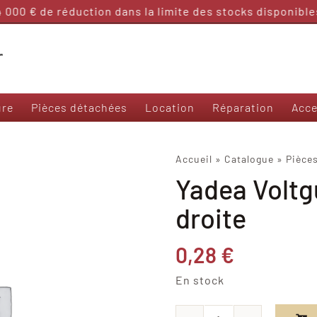
000 € de réduction dans la limite des stocks disponibles 
ure
Pièces détachées
Location
Réparation
Acce
Nos modèles 50 et sans permis
Accueil
»
Catalogue
»
Pièce
Yadea Voltg
Frison T3000
Frison 3R
droite
Frison Cargo
Felo M1
0,28
€
Yadea Ezeego
Yadea S-Like
En stock
Yadea C-Umi