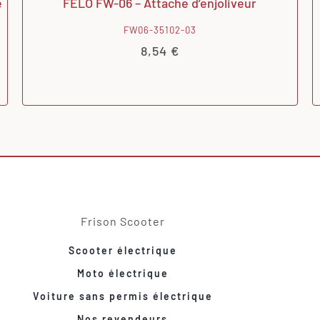
e
FELO FW-06 – Attache d’enjoliveur
FW06-35102-03
8,54
€
Frison Scooter
Scooter électrique
Moto électrique
Voiture sans permis électrique
Nos revendeurs