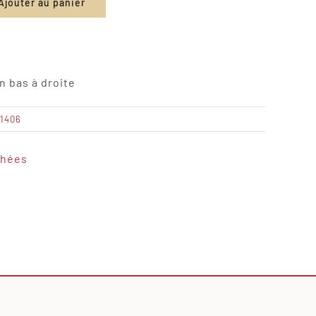
Ajouter au panier
n bas à droite
01406
chées