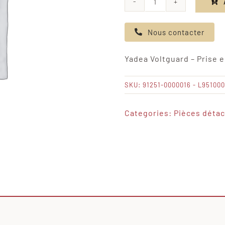
quantité
de
Nous contacter
Yadea
Voltguard
Yadea Voltguard – Prise e
-
Prise
SKU:
91251-0000016 - L95100
en
bas
Categories:
Pièces déta
à
droite