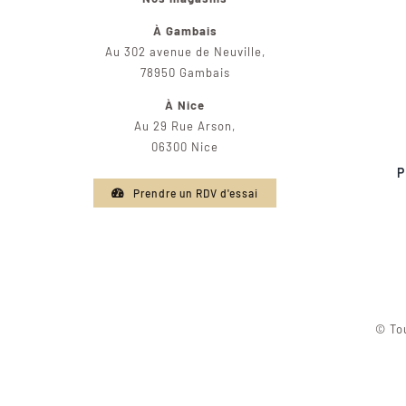
À Gambais
Au 302 avenue de Neuville,
78950 Gambais
À Nice
Au 29 Rue Arson,
06300 Nice
P
Prendre un RDV d'essai
© Tou