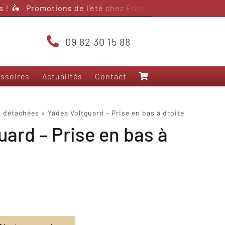
!
🛵 Promotions de l’été chez Frison Scooter – jusqu’à 4
09 82 30 15 88
ssoires
Actualités
Contact
Nos modèles 125
s détachées
»
Yadea Voltguard – Prise en bas à droite
uard – Prise en bas à
Frison T5000
Frison 3RS+
Frison T10
Frison Pro Cargo
Felo FW-06
Yadea Fierider
Yadea Voltguard
Sarkcyber HC200