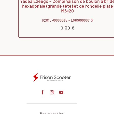
Yadea Ezeego – Combinaison de boulon à brid
hexagonale (grande tête) et de rondelle plate
M6×20
92015-0000065 - L9690000010
0,30
€
Nos magasins