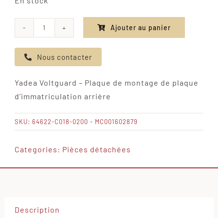
En stock
Ajouter au panier
quantité
de
Nous contacter
Yadea
Voltguard
Yadea Voltguard – Plaque de montage de plaque
-
d’immatriculation arrière
Plaque
de
SKU:
64622-C018-0200 - MC001602879
montage
de
Categories:
Pièces détachées
plaque
d'immatriculation
arrière
Description