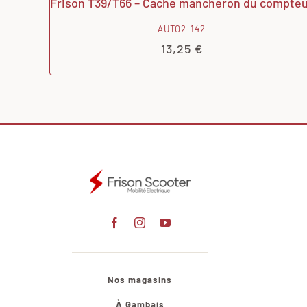
Frison T39/T66 – Cache mancheron du compte
AUTO2-142
13,25
€
Nos magasins
À Gambais