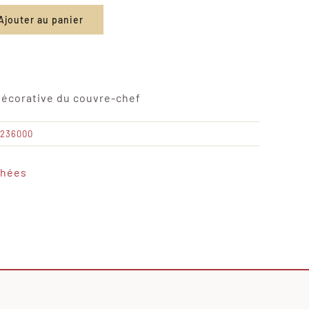
Ajouter au panier
décorative du couvre-chef
6236000
chées