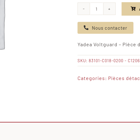
quantité
de
Nous contacter
Yadea
Voltguard
Yadea Voltguard – Pièce 
-
Pièce
SKU:
83101-C018-0200 - C120
décorative
du
Categories:
Pièces déta
couvre-
chef