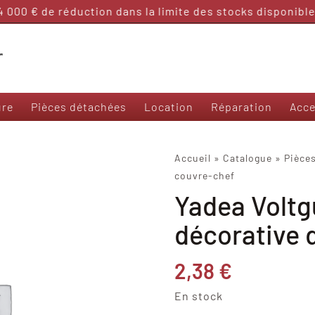
000 € de réduction dans la limite des stocks disponibles
ure
Pièces détachées
Location
Réparation
Acce
Nos modèles 50 et sans permis
Accueil
»
Catalogue
»
Pièce
couvre-chef
Frison T3000
Yadea Voltg
Frison 3R
Frison Cargo
décorative 
Felo M1
Yadea Ezeego
2,38
€
Yadea S-Like
Yadea C-Umi
En stock