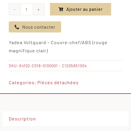
Ajouter au panier
quantité
de
Nous contacter
Yadea
Voltguard
Yadea Voltguard – Couvre-chef/ABS (rouge
-
magnifique clair)
Couvre-
chef/ABS
SKU:
64102-C018-0100001 - C1205851004
(rouge
magnifique
Categories:
Pièces détachées
clair)
Description