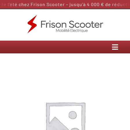
Passer
 l’été chez Frison Scooter – jusqu’à 4 000 € de réductio
au
contenu