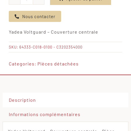
quantité
de
Nous contacter
Yadea
Voltguard
Yadea Voltguard – Couverture centrale
-
Couverture
SKU:
64333-C018-0100 - C3202354000
centrale
Categories:
Pièces détachées
Description
Informations complémentaires