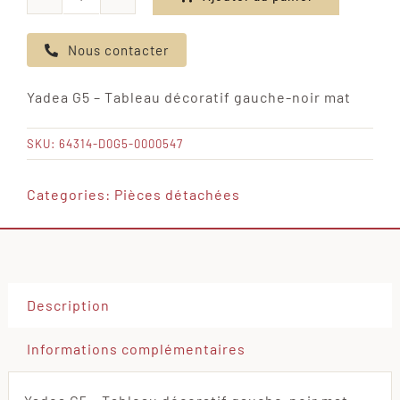
quantité
de
Nous contacter
Yadea
G5
Yadea G5 – Tableau décoratif gauche-noir mat
-
Tableau
SKU:
64314-D0G5-0000547
décoratif
gauche-
Categories:
Pièces détachées
noir
mat
Description
Informations complémentaires