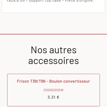
YADEA G5 – Support top case – Pièce d’origine.
Nos autres
accessoires
Frison T39/T66 – Boulon convertisseur
200060005W
3,31
€