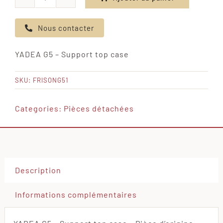
quantité
de
Nous contacter
YADEA
G5
YADEA G5 – Support top case
-
Support
SKU:
FRISONG51
top
case
Categories:
Pièces détachées
Description
Informations complémentaires