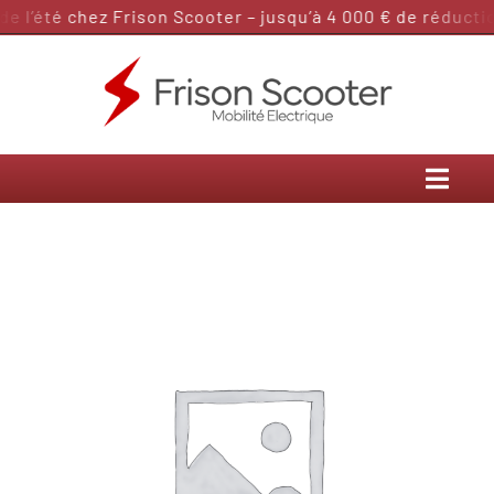
Passer
 l’été chez Frison Scooter – jusqu’à 4 000 € de réduction
au
contenu