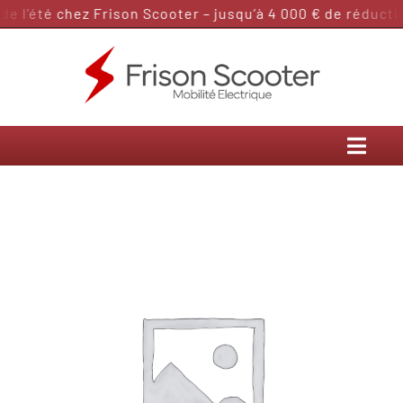
Passer
 l’été chez Frison Scooter – jusqu’à 4 000 € de réduction
au
contenu