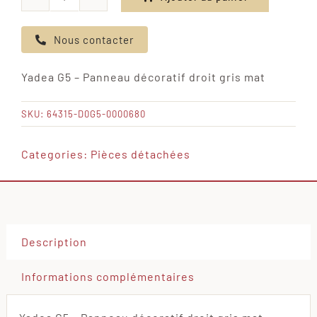
quantité
de
Nous contacter
Yadea
G5
Yadea G5 – Panneau décoratif droit gris mat
-
Panneau
SKU:
64315-D0G5-0000680
décoratif
droit
Categories:
Pièces détachées
gris
mat
Description
Informations complémentaires