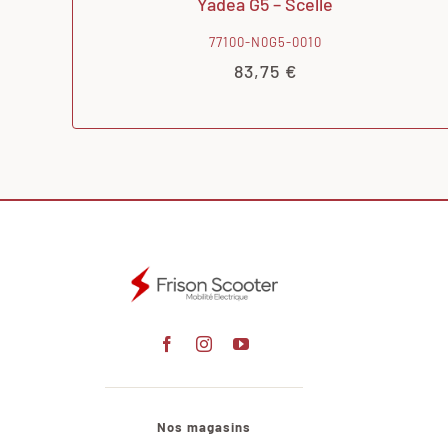
Yadea G5 – Scelle
77100-N0G5-0010
83,75
€
Nos magasins