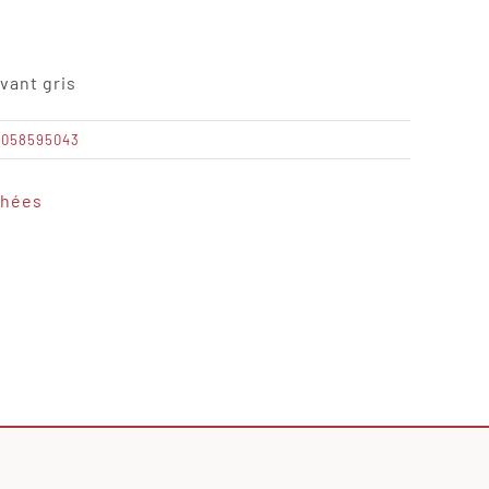
vant gris
1058595043
chées