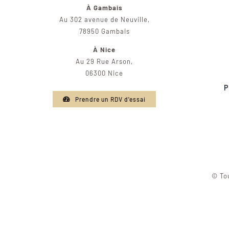
À Gambais
Au 302 avenue de Neuville,
78950 Gambais
À Nice
Au 29 Rue Arson,
06300 Nice
P
Prendre un RDV d'essai
© Tou