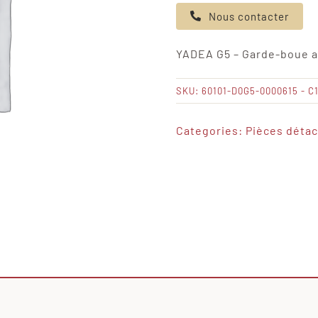
de
Nous contacter
YADEA
G5
YADEA G5 – Garde-boue a
-
Garde-
SKU:
60101-D0G5-0000615 - C
boue
avant
Categories:
Pièces déta
gris