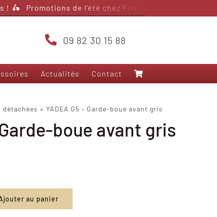
 !
🛵 Promotions de l’été chez Frison Scooter – jusqu’à 4
09 82 30 15 88
ssoires
Actualités
Contact
Nos modèles 125
s détachées
»
YADEA G5 – Garde-boue avant gris
Garde-boue avant gris
Frison T5000
Frison 3RS+
Frison T10
Frison Pro Cargo
Felo FW-06
Yadea Fierider
Ajouter au panier
Yadea Voltguard
Sarkcyber HC200