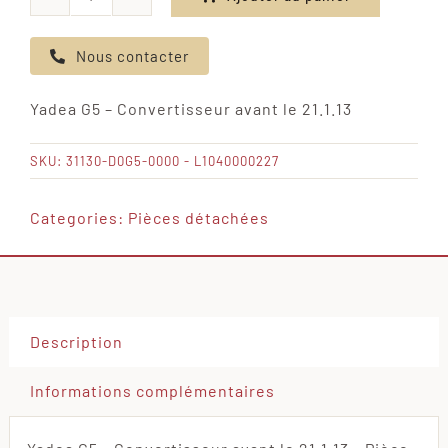
quantité
de
Nous contacter
Yadea
G5
Yadea G5 – Convertisseur avant le 21.1.13
-
Convertisseur
SKU:
31130-D0G5-0000 - L1040000227
avant
le
Categories:
Pièces détachées
21.1.13
Description
Informations complémentaires