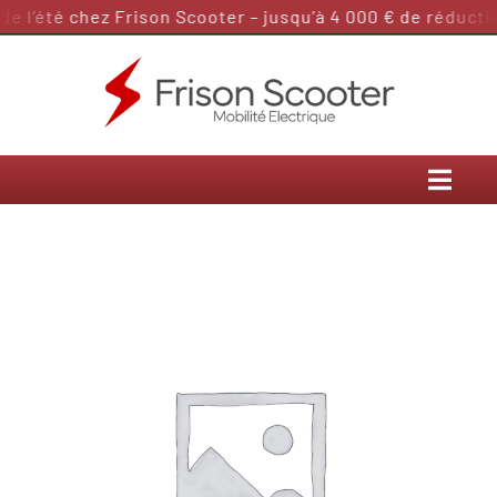
Passer
 l’été chez Frison Scooter – jusqu’à 4 000 € de réduction
au
contenu