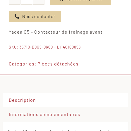
quantité
de
Nous contacter
Yadea
G5
Yadea G5 – Contacteur de freinage avant
-
Contacteur
SKU:
35710-D0G5-0600 - L1140100056
de
freinage
Categories:
Pièces détachées
avant
Description
Informations complémentaires