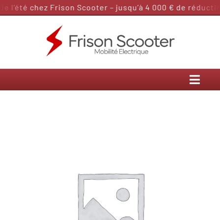
Passer
 l’été chez Frison Scooter – jusqu’à 4 000 € de réduction
au
contenu