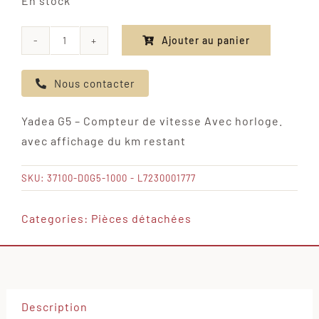
En stock
Ajouter au panier
quantité
de
Nous contacter
Yadea
G5
Yadea G5 – Compteur de vitesse Avec horloge.
-
avec affichage du km restant
Compteur
de
SKU:
37100-D0G5-1000 - L7230001777
vitesse
Avec
Categories:
Pièces détachées
horloge.
avec
affichage
du
Description
km