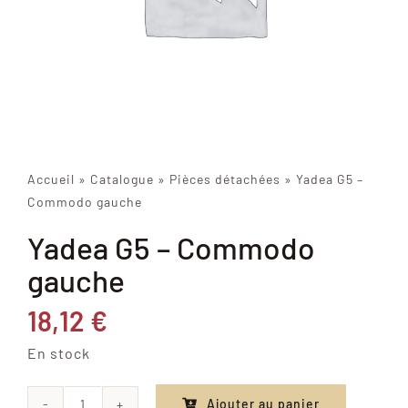
Accueil
»
Catalogue
»
Pièces détachées
»
Yadea G5 –
Commodo gauche
Yadea G5 – Commodo
gauche
18,12
€
En stock
Ajouter au panier