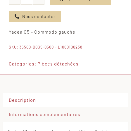
quantité
de
Nous contacter
Yadea
G5
Yadea G5 – Commodo gauche
-
Commodo
SKU:
35500-D0G5-0500 - L1060100238
gauche
Categories:
Pièces détachées
Description
Informations complémentaires