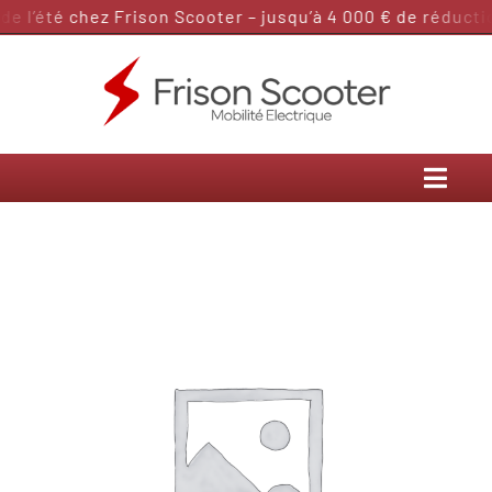
Passer
 l’été chez Frison Scooter – jusqu’à 4 000 € de réduction
au
contenu