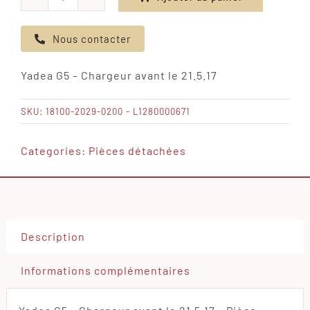
quantité
de
Nous contacter
Yadea
G5
Yadea G5 – Chargeur avant le 21.5.17
-
Chargeur
SKU:
18100-2029-0200 - L1280000671
avant
le
Categories:
Pièces détachées
21.5.17
Description
Informations complémentaires