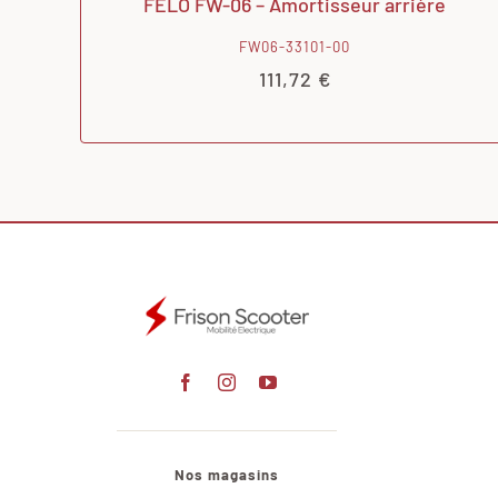
FELO FW-06 – Amortisseur arrière
FW06-33101-00
111,72
€
Nos magasins