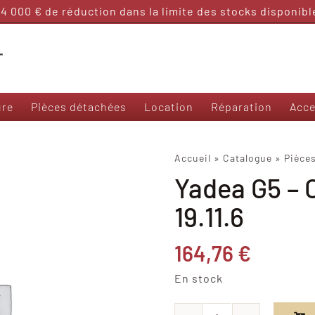
 000 € de réduction dans la limite des stocks disponibles
ure
Pièces détachées
Location
Réparation
Acce
Nos modèles 50 et sans permis
Accueil
»
Catalogue
»
Pièce
Yadea G5 – 
Frison T3000
Frison 3R
19.11.6
Frison Cargo
Felo M1
164,76
€
Yadea Ezeego
Yadea S-Like
En stock
Yadea C-Umi