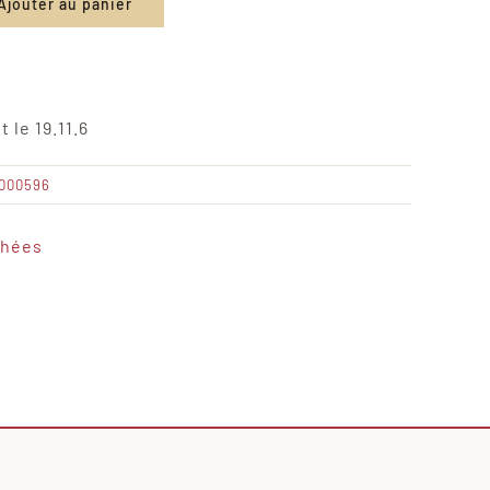
Ajouter au panier
 le 19.11.6
0000596
chées