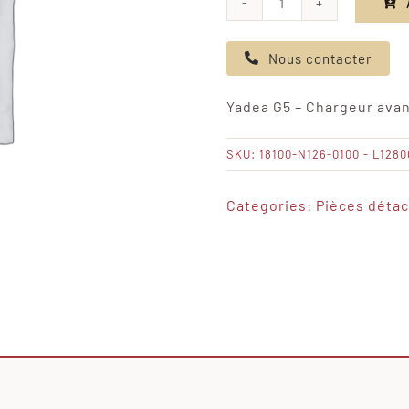
quantité
de
Nous contacter
Yadea
G5
Yadea G5 – Chargeur avant
-
Chargeur
SKU:
18100-N126-0100 - L128
avant
le
Categories:
Pièces déta
19.11.6