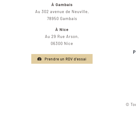
À Gambais
Au 302 avenue de Neuville,
78950 Gambais
À Nice
Au 29 Rue Arson,
06300 Nice
P
Prendre un RDV d'essai
© Tou