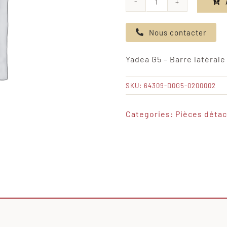
quantité
de
Nous contacter
Yadea
G5
Yadea G5 – Barre latérale
-
Barre
SKU:
64309-D0G5-0200002
latérale
droite
Categories:
Pièces déta
rouge