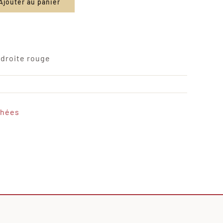
Ajouter au panier
 droite rouge
chées