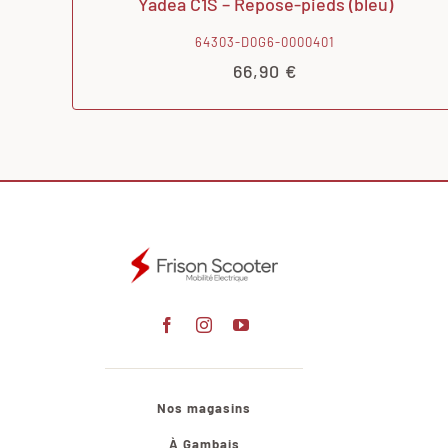
Yadea C1S – Repose-pieds (bleu)
64303-D0G6-0000401
66,90
€
Nos magasins
À Gambais