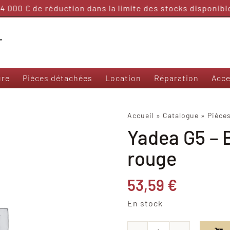
 000 € de réduction dans la limite des stocks disponibles
ure
Pièces détachées
Location
Réparation
Acce
Nos modèles 50 et sans permis
Accueil
»
Catalogue
»
Pièce
Yadea G5 – B
Frison T3000
Frison 3R
rouge
Frison Cargo
Felo M1
53,59
€
Yadea Ezeego
Yadea S-Like
En stock
Yadea C-Umi