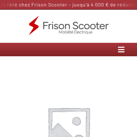
Passer
 l’été chez Frison Scooter – jusqu’à 4 000 € de réduction
au
contenu