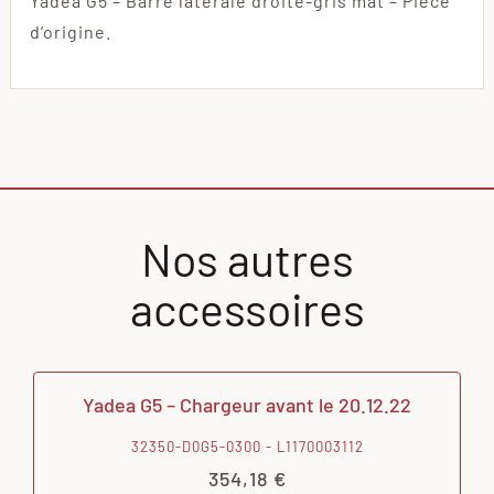
Yadea G5 – Barre latérale droite-gris mat – Pièce
d’origine.
Nos autres
accessoires
Yadea G5 – Chargeur avant le 20.12.22
32350-D0G5-0300 - L1170003112
354,18
€