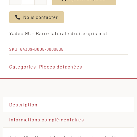
quantité
de
Nous contacter
Yadea
G5
Yadea G5 – Barre latérale droite-gris mat
-
Barre
SKU:
64309-D0G5-0000605
latérale
droite-
Categories:
Pièces détachées
gris
mat
Description
Informations complémentaires