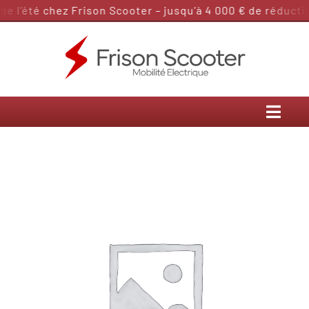
Passer
 l’été chez Frison Scooter – jusqu’à 4 000 € de réduction
au
contenu