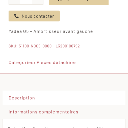
quantité
de
Nous contacter
Yadea
G5
Yadea G5 – Amortisseur avant gauche
-
Amortisseur
SKU:
51100-N0G5-0000 - L3200100792
avant
gauche
Categories:
Pièces détachées
Description
Informations complémentaires