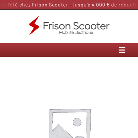
Passer
 l’été chez Frison Scooter – jusqu’à 4 000 € de réduction
au
contenu