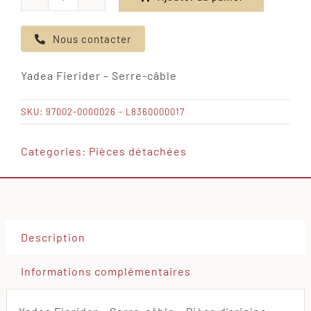
quantité
de
Nous contacter
Yadea
Fierider
Yadea Fierider – Serre-câble
-
Serre-
SKU:
97002-0000026 - L8360000017
câble
Categories:
Pièces détachées
Description
Informations complémentaires