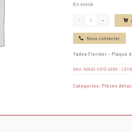
En stock
quantité
de
Nous contacter
Yadea
Fierider
Yadea Fierider – Plaque 
-
Plaque
SKU:
50502-C013-0200 - L311
de
montage
Categories:
Pièces déta
gauche
du
socle
principal