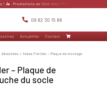
 !
🛵 Promotions de l’été chez Frison Scooter – jusqu’à 4
09 82 30 15 88
ssoires
Actualités
Contact
Nos modèles 125
s détachées
»
Yadea Fierider – Plaque de montage
Frison T5000
der – Plaque de
Frison 3RS+
Frison T10
uche du socle
Frison Pro Cargo
Felo FW-06
Yadea Fierider
Yadea Voltguard
Sarkcyber HC200