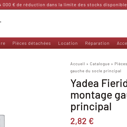
000 € de réduction dans la limite des stocks disponibles
ure
Pièces détachées
Location
Réparation
Acce
Nos modèles 50 et sans permis
Accueil
»
Catalogue
»
Pièce
gauche du socle principal
Frison T3000
Yadea Fieri
Frison 3R
Frison Cargo
montage ga
Felo M1
Yadea Ezeego
principal
Yadea S-Like
Yadea C-Umi
2,82
€