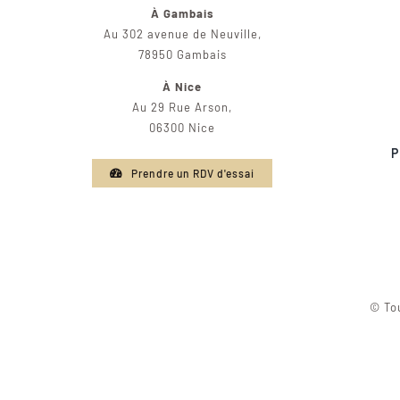
À Gambais
Au 302 avenue de Neuville,
78950 Gambais
À Nice
Au 29 Rue Arson,
06300 Nice
P
Prendre un RDV d'essai
© Tou