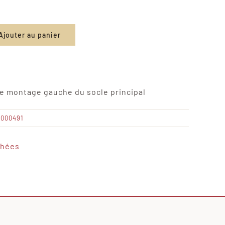
Ajouter au panier
de montage gauche du socle principal
0000491
chées