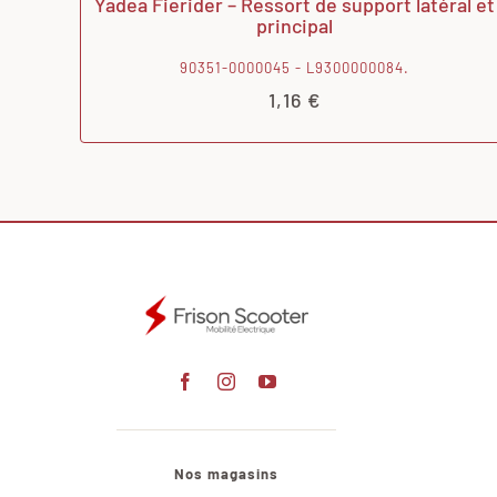
Yadea Fierider – Ressort de support latéral et
principal
90351-0000045 - L9300000084.
1,16
€
Nos magasins